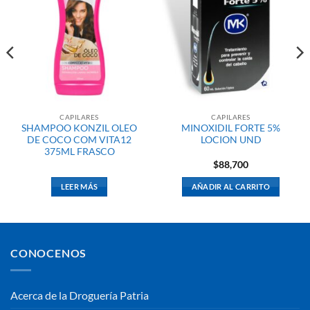
CAPILARES
CAPILARES
SHAMPOO KONZIL OLEO
MINOXIDIL FORTE 5%
DE COCO COM VITA12
LOCION UND
375ML FRASCO
$
88,700
LEER MÁS
AÑADIR AL CARRITO
CONOCENOS
Acerca de la Droguería Patria