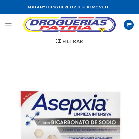
Saltar
ADD ANYTHING HERE OR JUST REMOVE IT...
al
contenido
FILTRAR