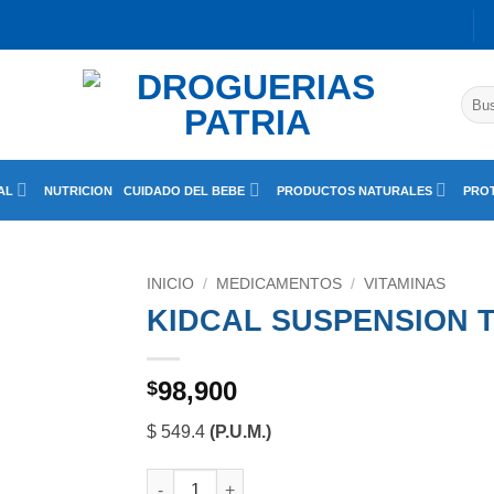
Busc
por:
AL
NUTRICION
CUIDADO DEL BEBE
PRODUCTOS NATURALES
PROT
INICIO
/
MEDICAMENTOS
/
VITAMINAS
KIDCAL SUSPENSION T
98,900
$
$ 549.4
(P.U.M.)
KIDCAL SUSPENSION TUTIFRUTTI FCO X 180 