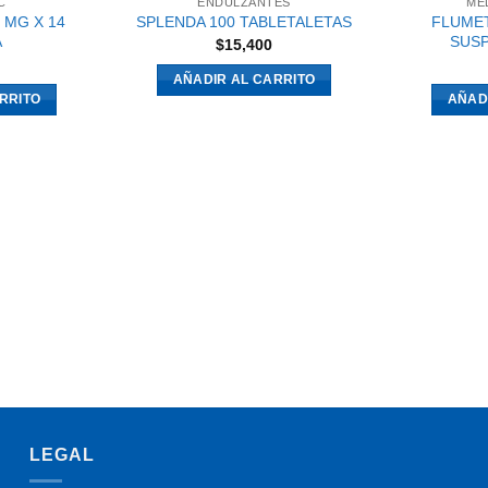
C
ENDULZANTES
ME
 MG X 14
FLUME
SPLENDA 100 TABLETALETAS
A
SUSP
$
15,400
AÑADIR AL CARRITO
RRITO
AÑAD
LEGAL