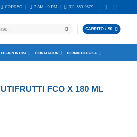
CORREO
7 AM - 9 PM
311 350 9679
ar
CARRITO /
$
0
ECCION INTIMA
HIDRATACION
DERMATOLOGICO
UTIFRUTTI FCO X 180 ML
ML cantidad