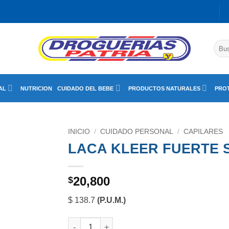
Busc
por:
AL
NUTRICION
CUIDADO DEL BEBE
PRODUCTOS NATURALES
PROT
INICIO
/
CUIDADO PERSONAL
/
CAPILARES
LACA KLEER FUERTE S
20,800
$
$ 138.7
(P.U.M.)
LACA KLEER FUERTE SPRAY FCO X 150 ML ca