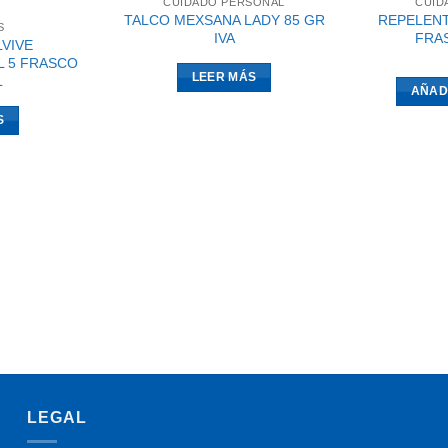
CUIDADO PERSONAL
CUID
TALCO MEXSANA LADY 85 GR
REPELENT
S
IVA
FRAS
VIVE
L 5 FRASCO
LEER MÁS
L
AÑAD
S
LEGAL