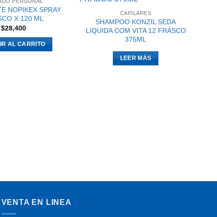
ADO PERSONAL
E NOPIKEX SPRAY
CAPILARES
CO X 120 ML
SHAMPOO KONZIL SEDA
$
28,400
LIQUIDA COM VITA 12 FRASCO
375ML
IR AL CARRITO
LEER MÁS
D
VENTA EN LINEA