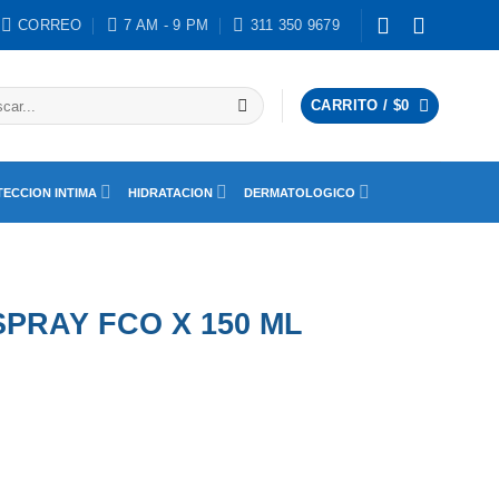
CORREO
7 AM - 9 PM
311 350 9679
ar
CARRITO /
$
0
ECCION INTIMA
HIDRATACION
DERMATOLOGICO
PRAY FCO X 150 ML
ntidad