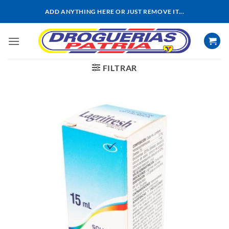
Saltar
ADD ANYTHING HERE OR JUST REMOVE IT...
al
contenido
FILTRAR