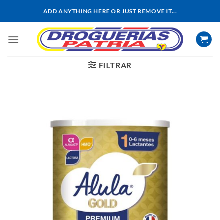
Saltar
ADD ANYTHING HERE OR JUST REMOVE IT...
al
contenido
FILTRAR