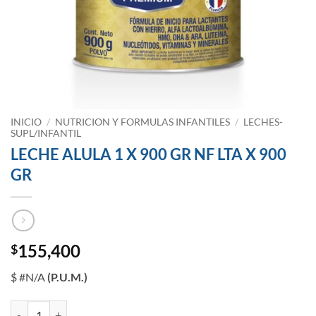
INICIO
/
NUTRICION Y FORMULAS INFANTILES
/
LECHES-
SUPL/INFANTIL
LECHE ALULA 1 X 900 GR NF LTA X 900
GR
155,400
$
$ #N/A
(P.U.M.)
LECHE ALULA 1 X 900 GR NF LTA X 900 GR cantidad