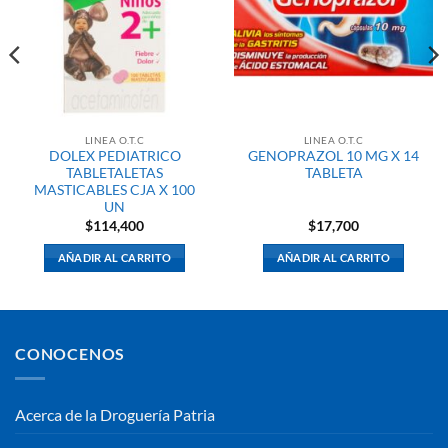
LINEA O.T.C
LINEA O.T.C
DOLEX PEDIATRICO
GENOPRAZOL 10 MG X 14
TABLETALETAS
TABLETA
MASTICABLES CJA X 100
UN
$
114,400
$
17,700
AÑADIR AL CARRITO
AÑADIR AL CARRITO
CONOCENOS
Acerca de la Droguería Patria