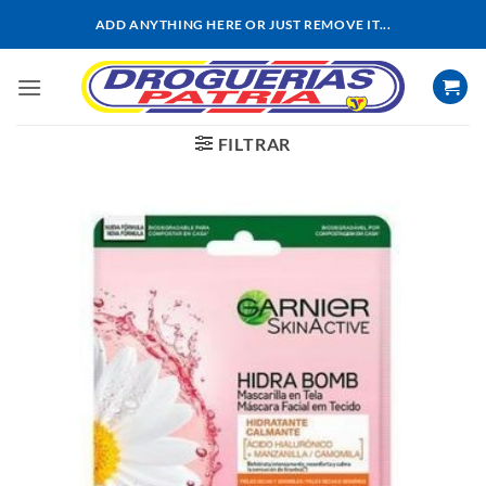
Saltar
ADD ANYTHING HERE OR JUST REMOVE IT...
al
contenido
FILTRAR