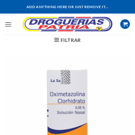
Saltar
ADD ANYTHING HERE OR JUST REMOVE IT...
al
contenido
FILTRAR