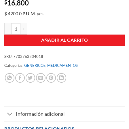
16,800
$
$ 4200.0
P.U.M.
yes
OXIMETAZOLINA 0 05% ADULTO SPRAY LS FCO X 15 ML cantidad
AÑADIR AL CARRITO
SKU:
7703763334018
Categorías:
GENERICOS
,
MEDICAMENTOS
Información adicional
PRODUCTOS RELACIONADOS