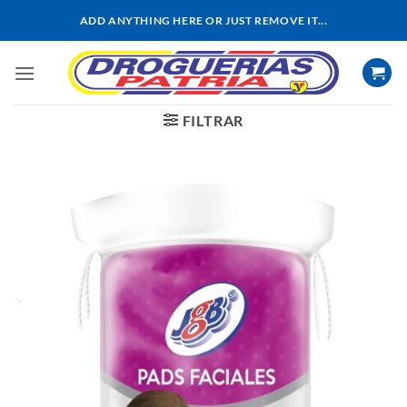
Saltar
ADD ANYTHING HERE OR JUST REMOVE IT...
al
contenido
FILTRAR