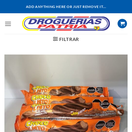
Saltar
ADD ANYTHING HERE OR JUST REMOVE IT...
al
contenido
FILTRAR