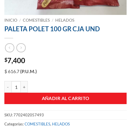
INICIO
/
COMESTIBLES
/
HELADOS
PALETA POLET 100 GR CJA UND
7,400
$
$ 616.7
(P.U.M.)
PALETA POLET 100 GR CJA UND cantidad
AÑADIR AL CARRITO
SKU:
7702402057493
Categorías:
COMESTIBLES
,
HELADOS