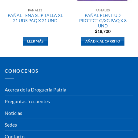
PAÑALES
PAÑALES
PAÑAL TENA SLIP TALLA XL
PAÑAL PLENITUD
21 UDS PAQ X 21 UND
PROTECT G/XG PAQ X 8
UND
$
18,700
LEER MÁS
AÑADIR AL CARRITO
CONOCENOS
Acerca de la Droguería Patria
Preguntas frecuentes
Noticias
Sedes
Contacto