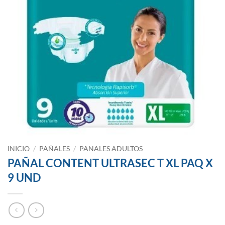
INICIO
/
PAÑALES
/
PANALES ADULTOS
PAÑAL CONTENT ULTRASEC T XL PAQ X
9 UND