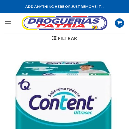
Saltar
ADD ANYTHING HERE OR JUST REMOVE IT...
al
contenido
FILTRAR