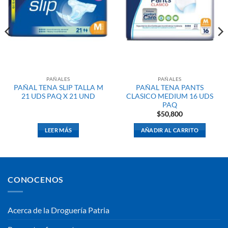
PAÑALES
PAÑALES
PAÑAL TENA SLIP TALLA M
PAÑAL TENA PANTS
21 UDS PAQ X 21 UND
CLASICO MEDIUM 16 UDS
PAQ
$
50,800
LEER MÁS
AÑADIR AL CARRITO
CONOCENOS
Acerca de la Droguería Patria