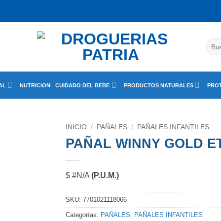
Busc
por:
AL
NUTRICION
CUIDADO DEL BEBE
PRODUCTOS NATURALES
PROT
INICIO
/
PAÑALES
/
PAÑALES INFANTILES
PAÑAL WINNY GOLD ETP
$ #N/A
(P.U.M.)
SKU:
7701021118066
Categorías:
PAÑALES
,
PAÑALES INFANTILES