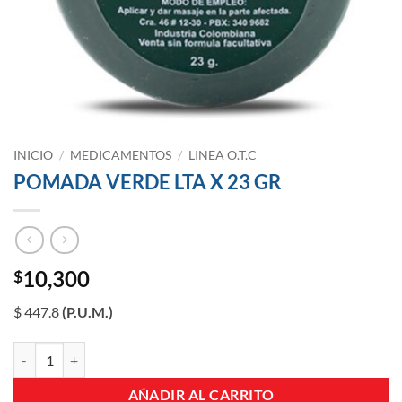
INICIO
/
MEDICAMENTOS
/
LINEA O.T.C
POMADA VERDE LTA X 23 GR
10,300
$
$ 447.8
(P.U.M.)
POMADA VERDE LTA X 23 GR cantidad
AÑADIR AL CARRITO