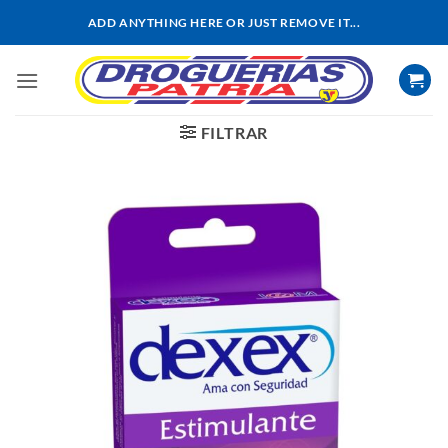
Saltar
ADD ANYTHING HERE OR JUST REMOVE IT...
al
contenido
FILTRAR