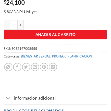
24,100
$
$ 8033.3
P.U.M.
yes
PRESERVATIVO DUREX ULTRADELGADO CJA X 3 UN CONDONES ca
AÑADIR AL CARRITO
SKU:
5052197008555
Categorías:
BIENESTAR SEXUAL
,
PROTECC.PLANIFICACION
Información adicional
PRODUCTOS RELACIONADOS