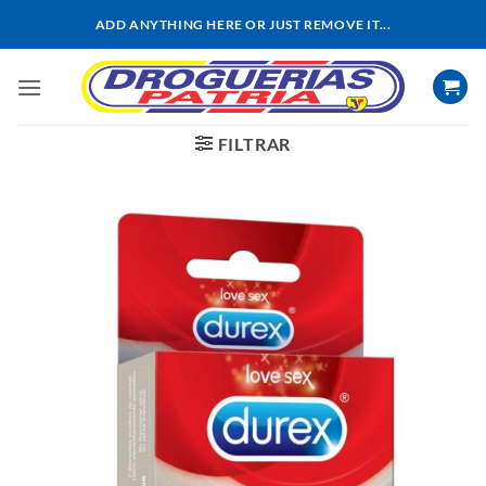
Saltar
ADD ANYTHING HERE OR JUST REMOVE IT...
al
contenido
FILTRAR