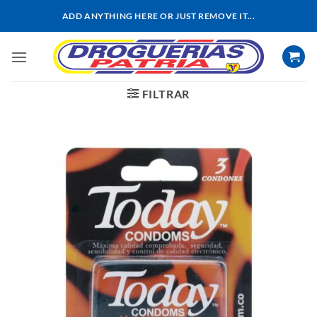
Saltar
ADD ANYTHING HERE OR JUST REMOVE IT...
al
contenido
FILTRAR