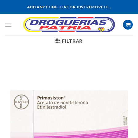
Saltar
ADD ANYTHING HERE OR JUST REMOVE IT...
al
contenido
FILTRAR