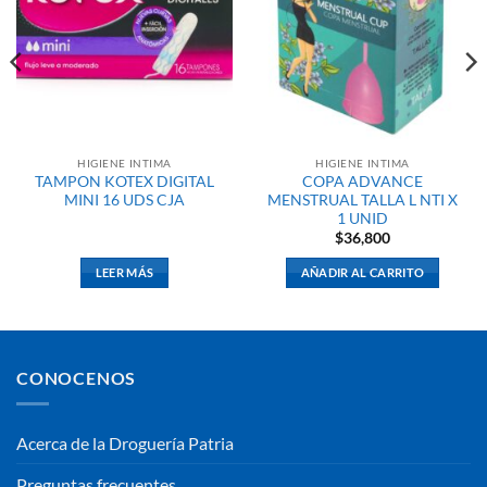
HIGIENE INTIMA
HIGIENE INTIMA
TAMPON KOTEX DIGITAL
COPA ADVANCE
MINI 16 UDS CJA
MENSTRUAL TALLA L NTI X
1 UNID
$
36,800
LEER MÁS
AÑADIR AL CARRITO
CONOCENOS
Acerca de la Droguería Patria
Preguntas frecuentes