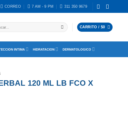
CORREO
7 AM - 9 PM
311 350 9679
ar
CARRITO /
$
0
ECCION INTIMA
HIDRATACION
DERMATOLOGICO
S
RBAL 120 ML LB FCO X