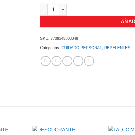
REPELENTE MOSKIU HERBAL 120 ML LB FCO 
AÑAD
SKU:
7709349303348
Categorías:
CUIDADO PERSONAL
,
REPELENTES