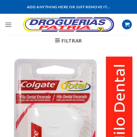
Saltar
ADD ANYTHING HERE OR JUST REMOVE IT...
al
contenido
FILTRAR