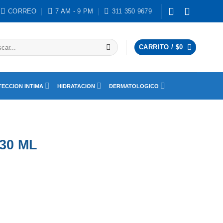
CORREO
7 AM - 9 PM
311 350 9679
ar
CARRITO /
$
0
ECCION INTIMA
HIDRATACION
DERMATOLOGICO
30 ML