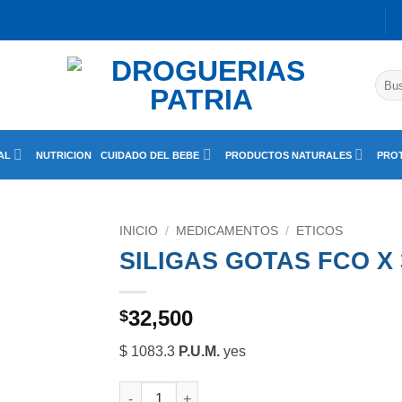
Busc
por:
AL
NUTRICION
CUIDADO DEL BEBE
PRODUCTOS NATURALES
PROT
INICIO
/
MEDICAMENTOS
/
ETICOS
SILIGAS GOTAS FCO X 
32,500
$
$ 1083.3
P.U.M.
yes
SILIGAS GOTAS FCO X 30 ML cantidad