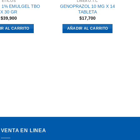
ETICOS
LINEA O.T.C
 1% EMULGEL TBO
GENOPRAZOL 10 MG X 14
X 30 GR
TABLETA
$
39,900
$
17,700
IR AL CARRITO
AÑADIR AL CARRITO
S
VENTA EN LINEA