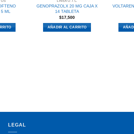
TOS
LINEA O.T.C
OFTENO
GENOPRAZOLX 20 MG CAJA X
VOLTAREN
 5 ML
14 TABLETA
$
17,500
RRITO
AÑADIR AL CARRITO
AÑAD
LEGAL