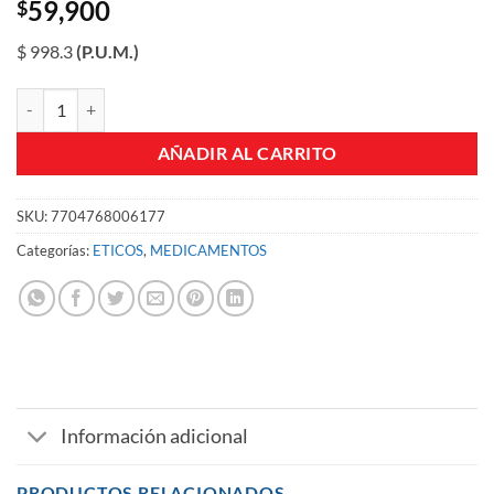
59,900
$
$ 998.3
(P.U.M.)
TIDAX 100 MG SUSPENSION 60 ML ICOM FCO X 60 ML cantidad
AÑADIR AL CARRITO
SKU:
7704768006177
Categorías:
ETICOS
,
MEDICAMENTOS
Información adicional
PRODUCTOS RELACIONADOS