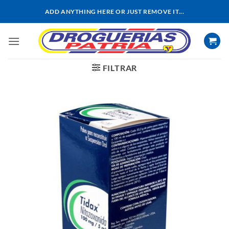
Saltar
ADD ANYTHING HERE OR JUST REMOVE IT...
al
contenido
FILTRAR