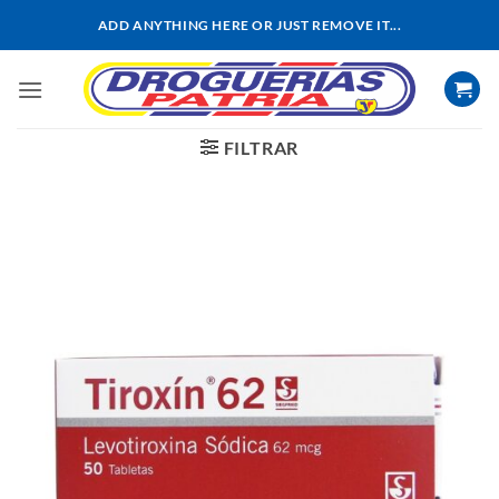
Saltar
ADD ANYTHING HERE OR JUST REMOVE IT...
al
contenido
FILTRAR