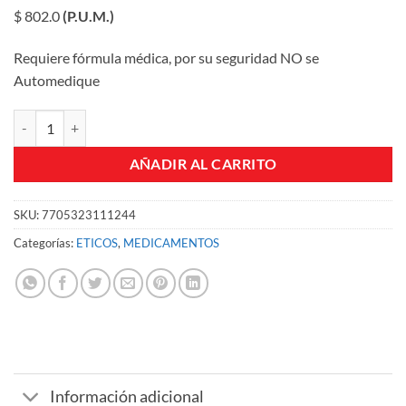
$ 802.0
(P.U.M.)
Requiere fórmula médica, por su seguridad NO se
Automedique
TIROXIN 62 MCG TABLETAS CJA X 50 UN cantidad
AÑADIR AL CARRITO
SKU:
7705323111244
Categorías:
ETICOS
,
MEDICAMENTOS
Información adicional