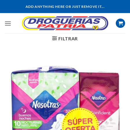
Saltar
ADD ANYTHING HERE OR JUST REMOVE IT...
al
contenido
FILTRAR