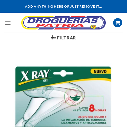
Saltar
ADD ANYTHING HERE OR JUST REMOVE IT...
al
contenido
FILTRAR