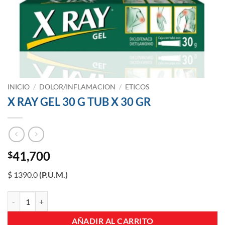
INICIO
/
DOLOR/INFLAMACION
/
ETICOS
X RAY GEL 30 G TUB X 30 GR
41,700
$
$ 1390.0
(P.U.M.)
X RAY GEL 30 G TUB X 30 GR cantidad
AÑADIR AL CARRITO