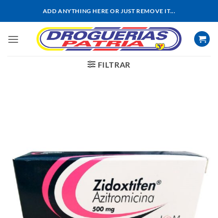
Saltar
ADD ANYTHING HERE OR JUST REMOVE IT...
al
contenido
FILTRAR