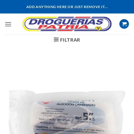
Saltar
ADD ANYTHING HERE OR JUST REMOVE IT...
al
contenido
FILTRAR