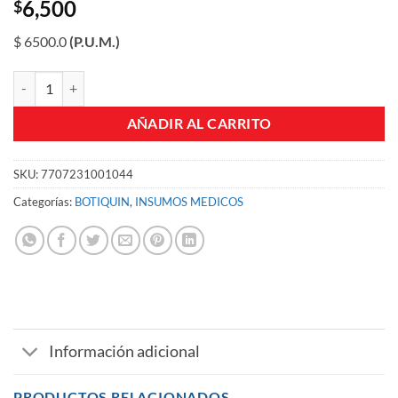
6,500
$
$ 6500.0
(P.U.M.)
ALGODON LAMINADO FLEXON 5 X 5 UND cantidad
AÑADIR AL CARRITO
SKU:
7707231001044
Categorías:
BOTIQUIN
,
INSUMOS MEDICOS
Información adicional
PRODUCTOS RELACIONADOS