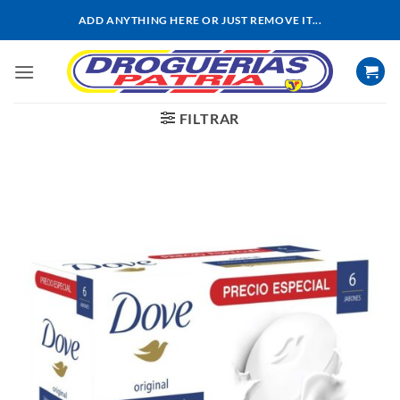
Saltar
ADD ANYTHING HERE OR JUST REMOVE IT...
al
contenido
FILTRAR