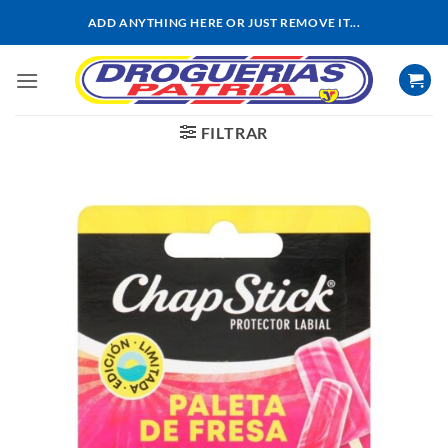
Saltar
ADD ANYTHING HERE OR JUST REMOVE IT...
al
contenido
FILTRAR