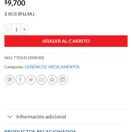
9,700
$
$ 80.8
(P.U.M.)
ACETATO DE ALUMINIO LOCION LC FCO X 120 ML cantidad
AÑADIR AL CARRITO
SKU:
7705451008300
Categorías:
GENERICOS
,
MEDICAMENTOS
Información adicional
PRODUCTOS RELACIONADOS