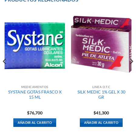
MEDICAMENTOS
LINEA O.T.C
SYSTANE GOTAS FRASCO X
SILK MEDIC 1% GEL X 30
15 ML
GR
$
76,700
$
41,300
AÑADIR AL CARRITO
AÑADIR AL CARRITO