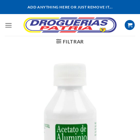
Saltar
ADD ANYTHING HERE OR JUST REMOVE IT...
al
contenido
FILTRAR