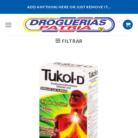
Saltar
ADD ANYTHING HERE OR JUST REMOVE IT...
al
contenido
FILTRAR