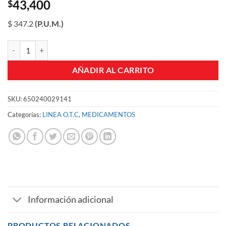
43,400
$
$ 347.2
(P.U.M.)
TUKOL-D EXPECTORANTE SOL ORAL 125 ML 5 ML cantidad
AÑADIR AL CARRITO
SKU:
650240029141
Categorías:
LINEA O.T.C
,
MEDICAMENTOS
Información adicional
PRODUCTOS RELACIONADOS