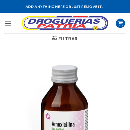
Saltar
ADD ANYTHING HERE OR JUST REMOVE IT...
al
contenido
FILTRAR