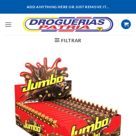
Saltar
ADD ANYTHING HERE OR JUST REMOVE IT...
al
contenido
FILTRAR