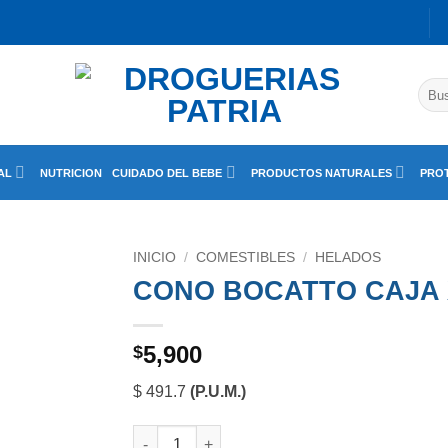
Busc
por:
AL
NUTRICION
CUIDADO DEL BEBE
PRODUCTOS NATURALES
PROT
INICIO
/
COMESTIBLES
/
HELADOS
CONO BOCATTO CAJA 
5,900
$
$ 491.7
(P.U.M.)
CONO BOCATTO CAJA X UND cantidad