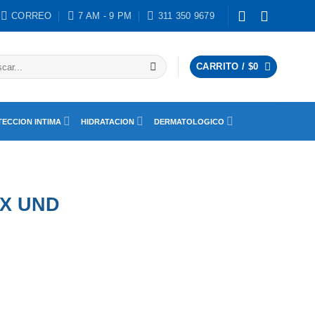
CORREO
7 AM - 9 PM
311 350 9679
ar
CARRITO /
$
0
ECCION INTIMA
HIDRATACION
DERMATOLOGICO
X UND