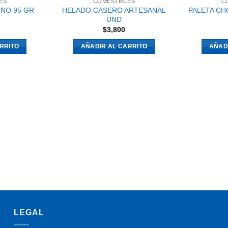
ES
COMESTIBLES
C
NO 95 GR
HELADO CASERO ARTESANAL
PALETA CH
UND
$
3,800
RRITO
AÑADIR AL CARRITO
AÑAD
LEGAL