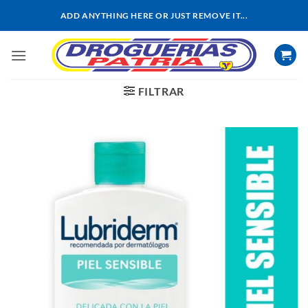
Saltar
ADD ANYTHING HERE OR JUST REMOVE IT...
al
contenido
FILTRAR