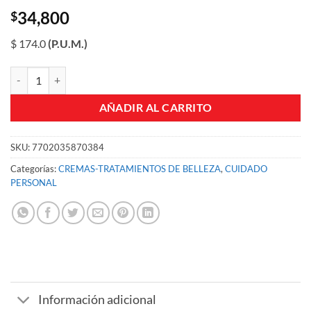
34,800
$
$ 174.0
(P.U.M.)
CREMA LUBRIDERM REPARACION INTENSIVA FCO X 200 ML canti
AÑADIR AL CARRITO
SKU:
7702035870384
Categorías:
CREMAS-TRATAMIENTOS DE BELLEZA
,
CUIDADO
PERSONAL
Información adicional