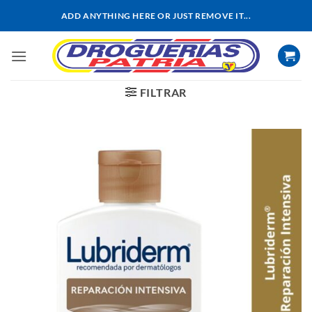
Saltar
ADD ANYTHING HERE OR JUST REMOVE IT...
al
contenido
FILTRAR