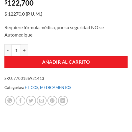
122,700
$
$ 12270.0
(P.U.M.)
Requiere fórmula médica, por su seguridad NO se
Automedique
KLARICID 500 MG TABLETAS CJA X 10 UND cantidad
AÑADIR AL CARRITO
SKU:
7703186921413
Categorías:
ETICOS
,
MEDICAMENTOS