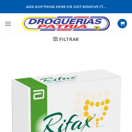
Saltar
ADD ANYTHING HERE OR JUST REMOVE IT...
al
contenido
FILTRAR