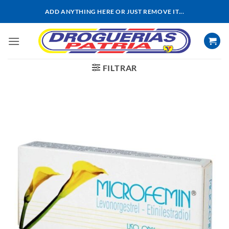
Saltar
ADD ANYTHING HERE OR JUST REMOVE IT...
al
contenido
FILTRAR