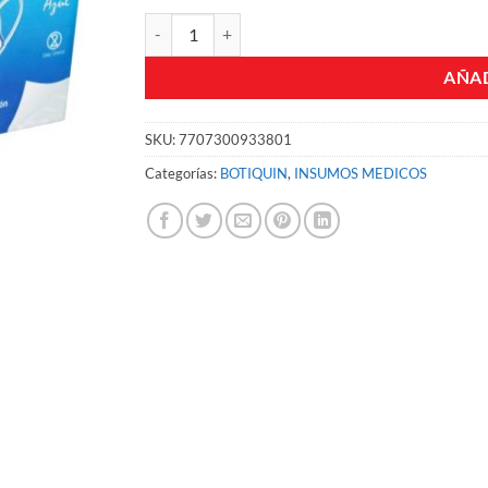
TAPA BOCA INVERFARMA DESECHABLES AZUL CJ
AÑAD
SKU:
7707300933801
Categorías:
BOTIQUIN
,
INSUMOS MEDICOS