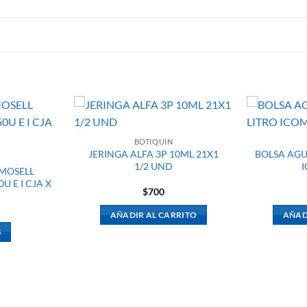
BOTIQUIN
JERINGA ALFA 3P 10ML 21X1
BOLSA AGU
N
1/2 UND
MOSELL
 E I CJA X
$
700
AÑADIR AL CARRITO
AÑAD
S