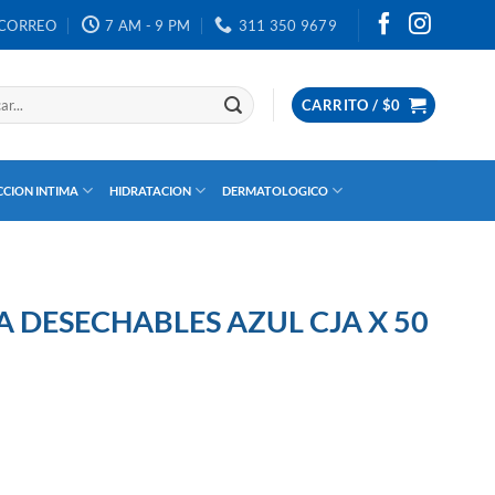
CORREO
7 AM - 9 PM
311 350 9679
CARRITO /
$
0
CION INTIMA
HIDRATACION
DERMATOLOGICO
 DESECHABLES AZUL CJA X 50