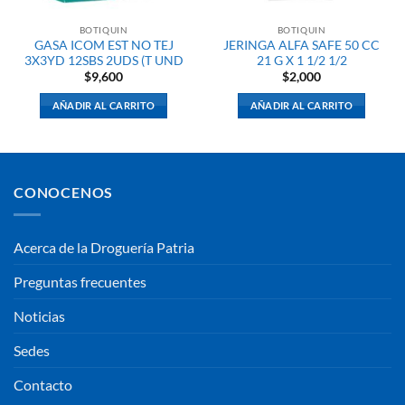
BOTIQUIN
BOTIQUIN
GASA ICOM EST NO TEJ
JERINGA ALFA SAFE 50 CC
3X3YD 12SBS 2UDS (T UND
21 G X 1 1/2 1/2
$
9,600
$
2,000
AÑADIR AL CARRITO
AÑADIR AL CARRITO
CONOCENOS
Acerca de la Droguería Patria
Preguntas frecuentes
Noticias
Sedes
Contacto