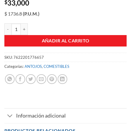
33,000
$
$ 1736.8
(P.U.M.)
TRIDENT 5S MENTA POS DISPLAY 18 UD 8 5G CJA X 18 U cantidad
AÑADIR AL CARRITO
SKU:
7622201776657
Categorías:
ANTOJOS
,
COMESTIBLES
Información adicional
PRODUCTOS RELACIONADOS