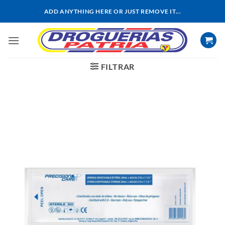
Saltar
ADD ANYTHING HERE OR JUST REMOVE IT...
al
contenido
FILTRAR