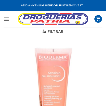
Saltar
ADD ANYTHING HERE OR JUST REMOVE IT...
al
contenido
FILTRAR