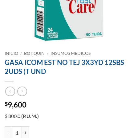
INICIO
/
BOTIQUIN
/
INSUMOS MEDICOS
GASA ICOM EST NO TEJ 3X3YD 12SBS
2UDS (T UND
9,600
$
$ 800.0
(P.U.M.)
GASA ICOM EST NO TEJ 3X3YD 12SBS 2UDS (T UND cantidad