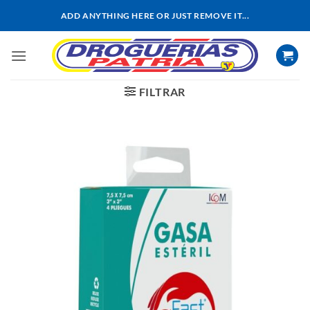
Saltar
ADD ANYTHING HERE OR JUST REMOVE IT...
al
contenido
FILTRAR